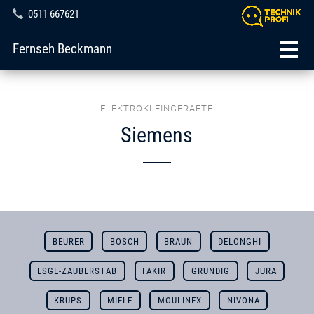
0511 667621
Fernseh Beckmann
ELEKTROKLEINGERAETE
Siemens
BEURER
BOSCH
BRAUN
DELONGHI
ESGE-ZAUBERSTAB
FAKIR
GRUNDIG
JURA
KRUPS
MIELE
MOULINEX
NIVONA